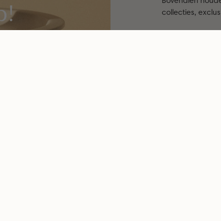
Bovendien houde
b!
collecties, exclu
STU
Deze site wordt besc
servicevoorwaarden
va
Voor 16:00 besteld, morgen in huis