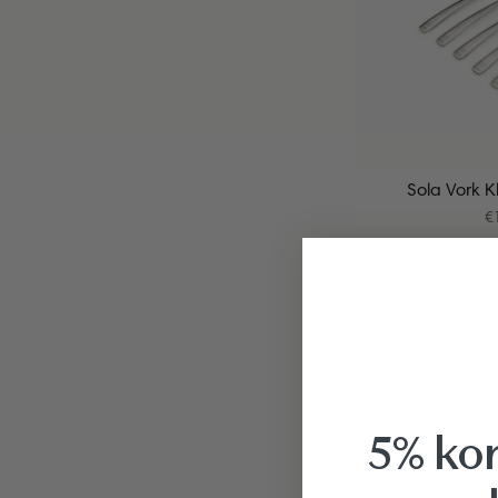
Sola Vork Kl
€
5% kor