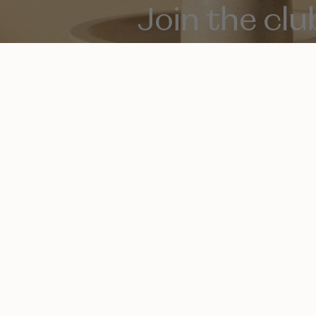
Join the clu
Gratis verzending vanaf €100