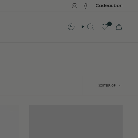
Instagram
Facebook
Cadeaubon
Account
Zoeken
Sortee
SORTEER OP
op