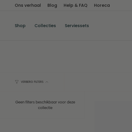
Ga
Ons verhaal
Blog
Help & FAQ
Horeca
naar
de
inhoud
Shop
Collecties
Serviessets
VERBERG FILTERS
Geen filters beschikbaar voor deze
collectie