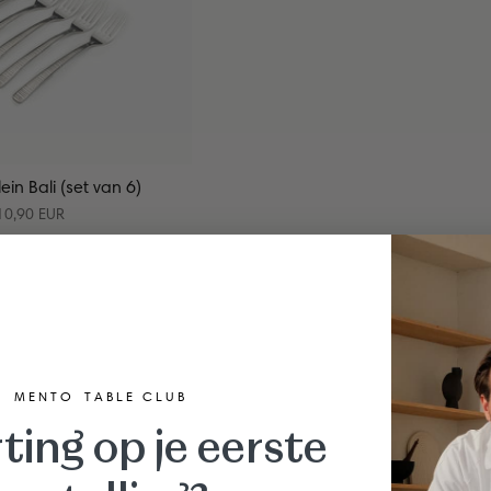
ein Bali (set van 6)
10,90 EUR
M E N T O T A B L E C L U B
ting op je eerste