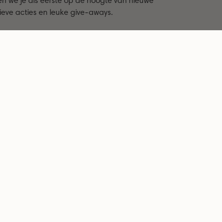
n we je als eerste op de hoogte van nieuwe
sieve acties en leuke give-aways.
UR MIJ EEN KORTINGSCODE
hermd door hCaptcha en het
privacybeleid
en de
n hCaptcha zijn van toepassing.
Betaal eenvoudig achteraf met Klarna