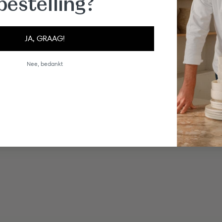
bestelling?
JA, GRAAG!
Nee, bedankt